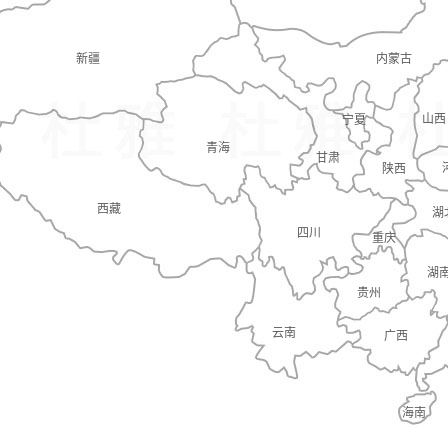
新疆
内蒙古
山西
宁夏
青海
甘肃
陕西
西藏
湖
四川
重庆
湖
贵州
云南
广西
海南