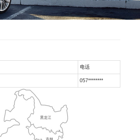
电话
057********
黑龙江
吉林