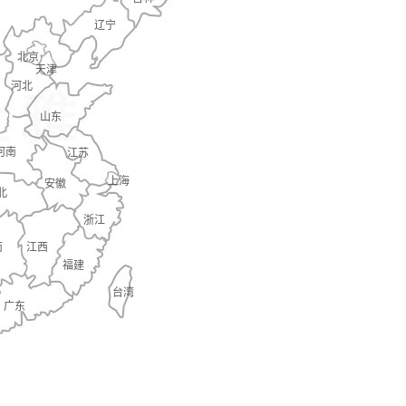
辽宁
北京
天津
河北
山东
河南
江苏
上海
安徽
北
浙江
南
江西
福建
台湾
广东